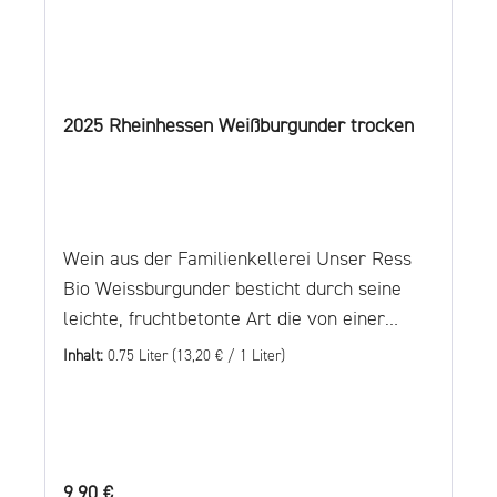
2025 Rheinhessen Weißburgunder trocken
Wein aus der Familienkellerei Unser Ress
Bio Weissburgunder besticht durch seine
leichte, fruchtbetonte Art die von einer
frischen, eleganten Säure ergänzt wird.
Inhalt:
0.75 Liter
(13,20 € / 1 Liter)
Seine leicht cremige Textur rundet den Wein
wunderbar ab. Ein herrlicher Wein für laue
Sommerabende mit Freunden oder einfach
so. Die Vergärung erfolgt in
Regulärer Preis:
9,90 €