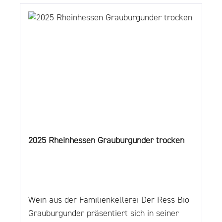
Newsletter Jetzt hier unseren NEWSLETTER
abonnieren und einen 10€-Gutschein* für
den Balthasar Ress Online-Shop sichern! Es
gelten die Bedingungen in
unseren AGBs! NÄHRWERTINFORMATIONEN
finden Sie hier!
2025 Rheinhessen Grauburgunder trocken
Wein aus der Familienkellerei Der Ress Bio
Grauburgunder präsentiert sich in seiner