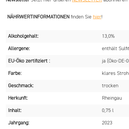
Newsletter
Jetzt hier unseren
NEWSLETTER
abonnieren u
NÄHRWERTINFORMATIONEN
finden Sie
hier
!
Alkoholgehalt:
13,0%
Allergene:
enthält Sulfi
EU-Öko zertifiziert :
ja (Öko-DE-0
Farbe:
klares Stroh
Geschmack:
trocken
Herkunft:
Rheingau
Inhalt:
0,75 l
Jahrgang:
2023