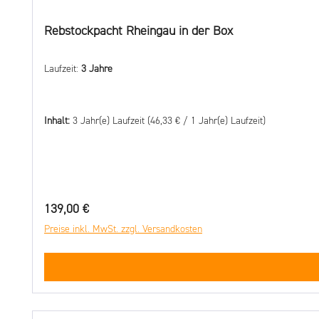
Rebstockpacht Rheingau in der Box
Laufzeit:
3 Jahre
Inhalt:
3 Jahr(e) Laufzeit
(46,33 € / 1 Jahr(e) Laufzeit)
Regulärer Preis:
139,00 €
Preise inkl. MwSt. zzgl. Versandkosten