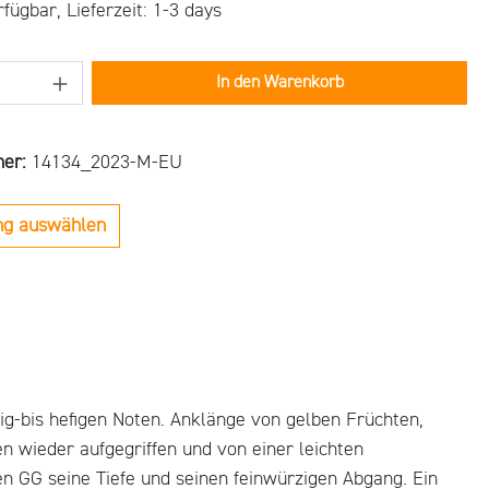
fügbar, Lieferzeit: 1-3 days
Anzahl: Gib den gewünschten Wert ein oder b
In den Warenkorb
mer:
14134_2023-M-EU
ng auswählen
ig-bis hefigen Noten. Anklänge von gelben Früchten,
wieder aufgegriffen und von einer leichten
n GG seine Tiefe und seinen feinwürzigen Abgang. Ein