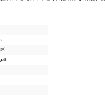
nd einen 10€-Gutschein* für den Balthasar Ress Online-Sho
te
39)
gelb