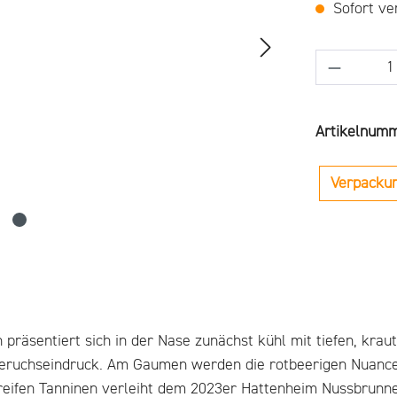
Sofort ver
Produkt 
Artikelnum
Verpacku
räsentiert sich in der Nase zunächst kühl mit tiefen, kraut
ruchseindruck. Am Gaumen werden die rotbeerigen Nuancen 
 reifen Tanninen verleiht dem 2023er Hattenheim Nussbrunne