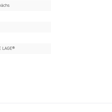
wächs
E LAGE®