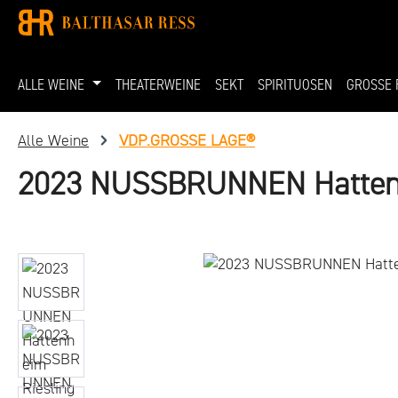
 Hauptinhalt springen
Zur Suche springen
Zur Hauptnavigation springen
ALLE WEINE
THEATERWEINE
SEKT
SPIRITUOSEN
GROSSE 
Alle Weine
VDP.GROSSE LAGE®
2023 NUSSBRUNNEN Hattenh
Bildergalerie überspringen