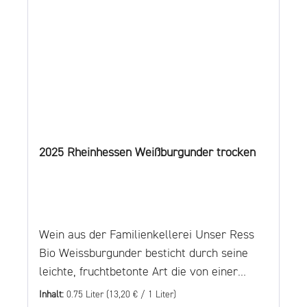
2025 Rheinhessen Weißburgunder trocken
Wein aus der Familienkellerei Unser Ress
Bio Weissburgunder besticht durch seine
leichte, fruchtbetonte Art die von einer
frischen, eleganten Säure ergänzt wird.
Inhalt:
0.75 Liter
(13,20 € / 1 Liter)