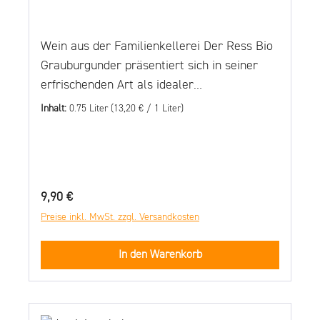
Wein aus der Familienkellerei Der Ress Bio
Grauburgunder präsentiert sich in seiner
erfrischenden Art als idealer
Speisenbegleiter. Moderate Säure und
Inhalt:
0.75 Liter
(13,20 € / 1 Liter)
opulenter Geschmack zeichnen Ihn
besonders aus. Ein charmanter Abendwein,
supersaftig, schön trocken und doch äußerst
geschmackvoll. Die Vergärung erfolgt in
Regulärer Preis:
9,90 €
temperaturregulierten Edelstahltanks.
Preise inkl. MwSt. zzgl. Versandkosten
Durch diese Ausbaumethode bewahren die
Weine ihre Rebsorten typische Stilistik und
In den Warenkorb
erhalten den nötigen Trinkfluss. Der Name
“RESS” ist hier Programm. Diese trockenen
Rebsortenweine aus Rheinhessen teilen sich
viele bedeutende Werte mit dem