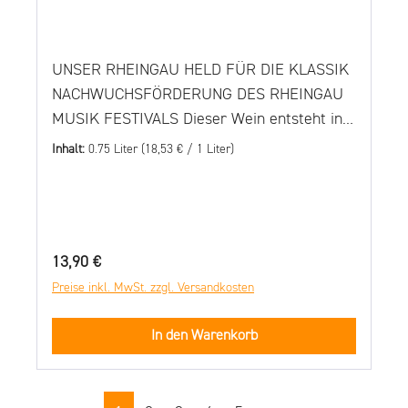
UNSER RHEINGAU HELD FÜR DIE KLASSIK
NACHWUCHSFÖRDERUNG DES RHEINGAU
MUSIK FESTIVALS Dieser Wein entsteht in
Kooperation mit dem Rheingau Musik
Inhalt:
0.75 Liter
(18,53 € / 1 Liter)
Festival und dient der gemeinnützigen
Förderung junger Nachwuchsmusikerinnen
und -Musiker. Verkostungsnotiz Der 2025er
„Rheingau Held“ Riesling trocken kommt in
Regulärer Preis:
13,90 €
einem zarten Hellgelb mit leicht
Preise inkl. MwSt. zzgl. Versandkosten
grünlichen Nuancen daher. In der Nase
dominieren zunächst Aromen von grünen
In den Warenkorb
Früchten, Apfel und einem Hauch
Limonenzeste. Ergänzt werden diese
Geruchsnoten durch leicht