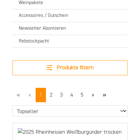
Weinpakete
Accessoires / Gutschein
Newsletter Abonnieren
Rebstockpacht
Produkte filtern
Seite
Seite
Seite
Seite
Seite
1
2
3
4
5