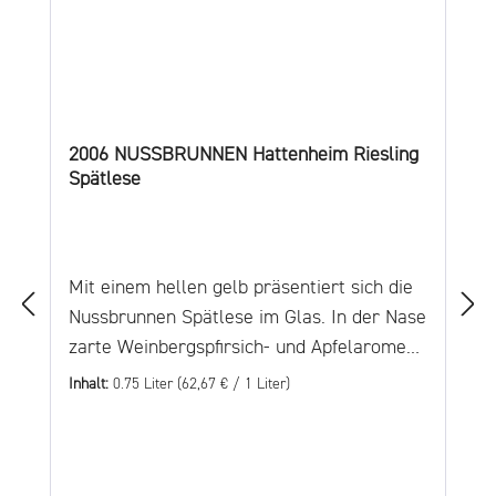
2006 NUSSBRUNNEN Hattenheim Riesling
Spätlese
Mit einem hellen gelb präsentiert sich die
Nussbrunnen Spätlese im Glas. In der Nase
zarte Weinbergspfirsich- und Apfelaromen.
Deutliche fruchtsüße Akzente bestimmen
Inhalt:
0.75 Liter
(62,67 € / 1 Liter)
hier das Geschmacksbild. Die knackige
Säure sorgt für einen jugendlichen Körper.
Herkunft Der Nussbrunnen in Hattenhein,