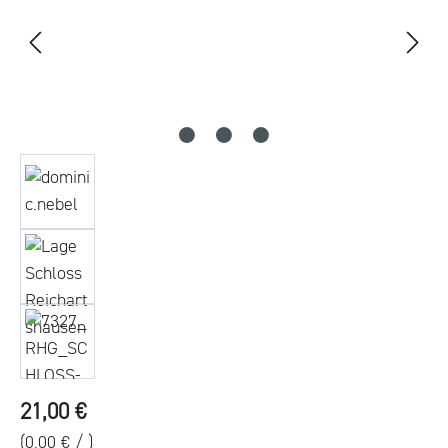
Regulärer Preis:
21,00 €
(0,00 € / )