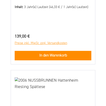
Inhalt:
3 Jahr(e) Laufzeit
(46,33 € / 1 Jahr(e) Laufzeit)
Regulärer Preis:
139,00 €
Preise inkl. MwSt. zzgl. Versandkosten
In den Warenkorb