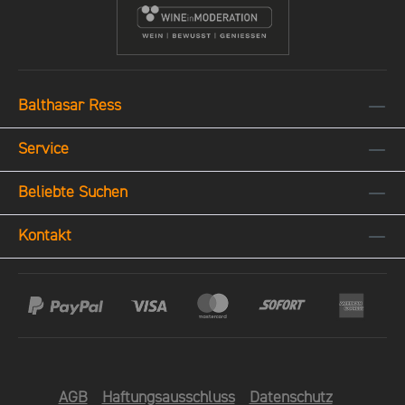
wünschen Ihnen viel Freude beim
Verschenken feiner Momente! Wichtiger
HinweisDer Versand der
Geschenkgutschein-Karte ist
Balthasar Ress
versandkostenfrei und kann bis zu 4 Tagen
dauern. Ab 100€ kommt der Gutschein in
Service
der eleganten BR-Box mit gratis Pin!
Beliebte Suchen
Kontakt
AGB
Haftungsausschluss
Datenschutz