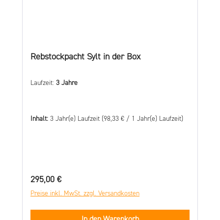
Rebstockpacht Sylt in der Box
Laufzeit:
3 Jahre
Inhalt:
3 Jahr(e) Laufzeit
(98,33 € / 1 Jahr(e) Laufzeit)
Regulärer Preis:
295,00 €
Preise inkl. MwSt. zzgl. Versandkosten
In den Warenkorb