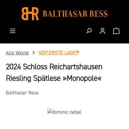
Zum Hauptinhalt springen
Waren
Alle Weine
VDP.ERSTE LAGE®
2024 Schloss Reichartshausen
Riesling Spätlese »Monopole«
Balthasar Ress
Bildergalerie überspringen