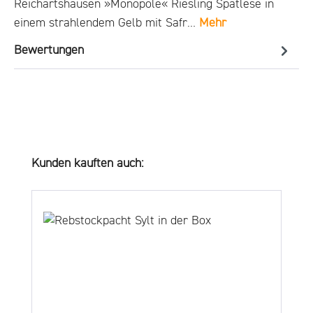
Reichartshausen »Monopole« Riesling Spätlese in
einem strahlendem Gelb mit Safr…
Mehr
Bewertungen
Produktgalerie überspringen
Kunden kauften auch: