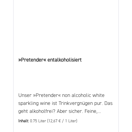
»Pretender« entalkoholisiert
Unser »Pretender« non alcoholic white
sparkling wine ist Trinkvergnügen pur. Das
geht alkoholfrei? Aber sicher. Feine,
spritzige Perlage, fruchtig, frisch am
Inhalt:
0.75 Liter
(12,67 € / 1 Liter)
Gaumen. Ideal als Aperitif, zu Salaten,