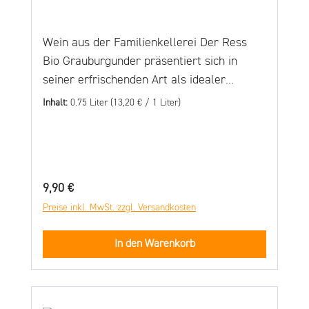
NEWSLETTER abonnieren und einen 10€-
Gutschein* für den Balthasar Ress Online-
Wein aus der Familienkellerei Der Ress
Shop sichern! Es gelten die Bedingungen
Bio Grauburgunder präsentiert sich in
in unseren AGBs!
seiner erfrischenden Art als idealer
NÄHRWERTINFORMATIONEN finden
Speisenbegleiter. Moderate Säure und
Inhalt:
0.75 Liter
(13,20 € / 1 Liter)
Sie hier!
opulenter Geschmack zeichnen Ihn
besonders aus. Ein charmanter Abendwein,
supersaftig, schön trocken und doch
äußerst geschmackvoll. Die Vergärung
Regulärer Preis:
9,90 €
erfolgt in temperaturregulierten
Preise inkl. MwSt. zzgl. Versandkosten
Edelstahltanks. Durch diese
Ausbaumethode bewahren die Weine ihre
In den Warenkorb
Rebsorten typische Stilistik und erhalten
den nötigen Trinkfluss. Der Name “RESS”
ist hier Programm. Diese trockenen
Rebsortenweine aus Rheinhessen teilen