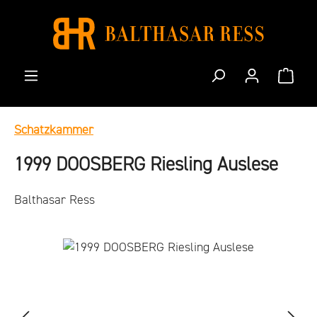
Zum Hauptinhalt springen
Waren
Schatzkammer
1999 DOOSBERG Riesling Auslese
Balthasar Ress
Bildergalerie überspringen