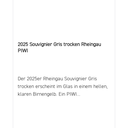
2025 Souvignier Gris trocken Rheingau
PIWI
Der 2025er Rheingau Souvignier Gris
trocken erscheint im Glas in einem hellen,
klaren Birnengelb. Ein PIWI
(Pilzwiderstandsfähig) mit fruchtig-frischen
Aromen von Rhabarber, Passionsfrucht
und frischem Gras betören in der Nase und
wecken Lust auf den ersten Schluck. Am