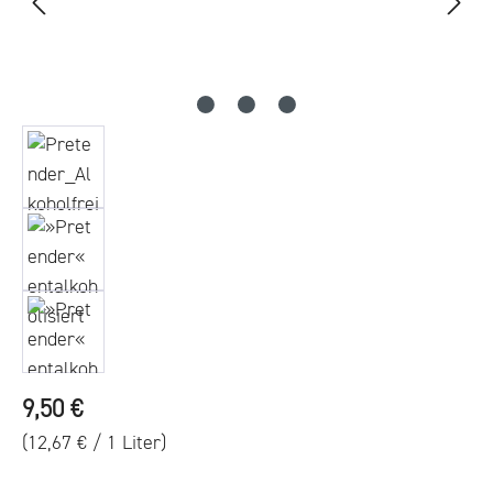
Regulärer Preis:
9,50 €
(12,67 € / 1 Liter)