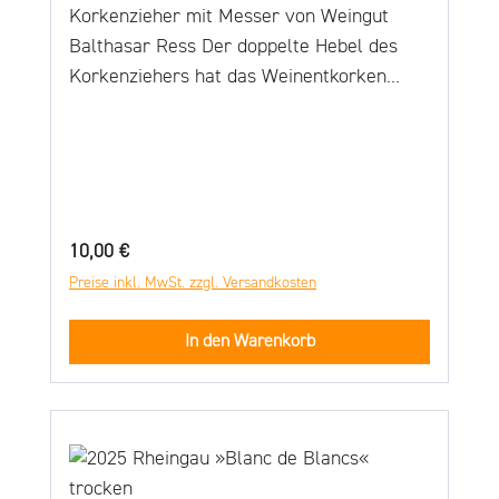
Korkenzieher mit Messer von Weingut
Balthasar Ress Der doppelte Hebel des
Korkenziehers hat das Weinentkorken
revolutioniert. Die Korken können ohne
Kraftaufwand in zwei Stufen gezogen
werden, ohne sie dabei zu beschädigen.
Das meist verwendete Korkenzieher-
Modell in der Gastronomie. Der erste
Regulärer Preis:
10,00 €
Original-Doppelhebel Korkenzieher in der
Preise inkl. MwSt. zzgl. Versandkosten
Welt. Material: Lackierte, galvanisierte
Metall-Griffschale. Vernickelter Stahlhebel.
In den Warenkorb
Spirale beschichtet mit Teflon.