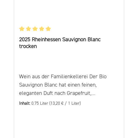
Durchschnittliche Bewertung von 5 von 5 Sternen
2025 Rheinhessen Sauvignon Blanc
trocken
Wein aus der Familienkellerei Der Bio
Sauvignon Blanc hat einen feinen,
eleganten Duft nach Grapefruit,
Stachelbeere und Holunderblüten.
Inhalt:
0.75 Liter
(13,20 € / 1 Liter)
Zusammen mit der sortentypischen
Aromatik nach tropischen Früchten und
seiner feinen Mineralität ist es ein
erfrischender und ausdrucksstarker