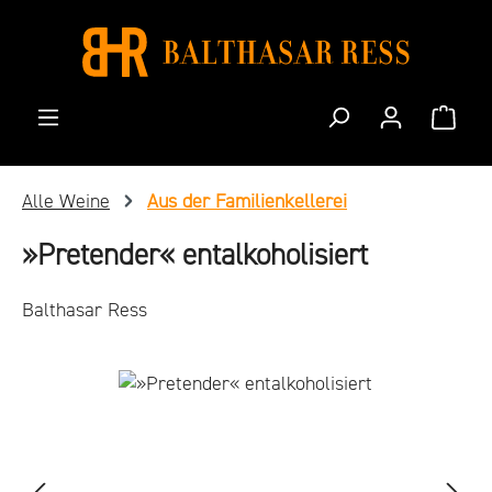
Zum Hauptinhalt springen
Waren
Alle Weine
Aus der Familienkellerei
»Pretender« entalkoholisiert
Balthasar Ress
Bildergalerie überspringen