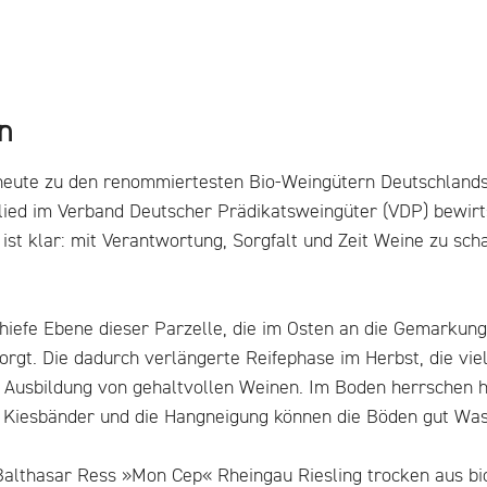
n
ute zu den renommiertesten Bio-Weingütern Deutschlands. S
glied im Verband Deutscher Prädikatsweingüter (VDP) bewir
 ist klar: mit Verantwortung, Sorgfalt und Zeit Weine zu sc
hiefe Ebene dieser Parzelle, die im Osten an die Gemarkung 
orgt. Die dadurch verlängerte Reifephase im Herbst, die v
 Ausbildung von gehaltvollen Weinen. Im Boden herrschen h
e Kiesbänder und die Hangneigung können die Böden gut Was
Balthasar Ress »Mon Cep« Rheingau Riesling trocken aus bio