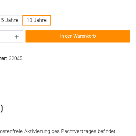
ählen
5 Jahre
10 Jahre
Anzahl: Gib den gewünschten Wert ein oder b
In den Warenkorb
mer:
32045
)
ostenfreie Aktivierung des Pachtvertrages befindet.