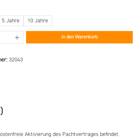
ählen
5 Jahre
10 Jahre
Anzahl: Gib den gewünschten Wert ein oder b
In den Warenkorb
mer:
32043
)
ostenfreie Aktivierung des Pachtvertrages befindet.