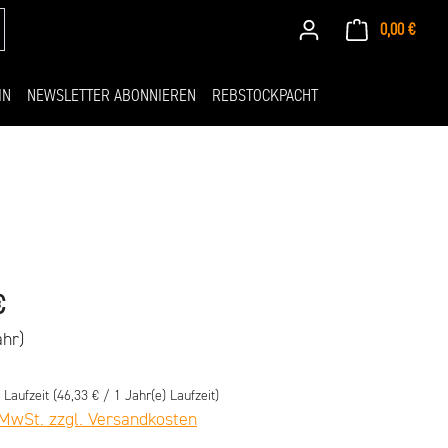
Waren
0,00 €
IN
NEWSLETTER ABONNIEREN
REBSTOCKPACHT
eis:
€
ahr)
) Laufzeit
(46,33 € / 1 Jahr(e) Laufzeit)
 MwSt. zzgl. Versandkosten