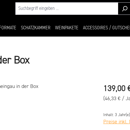
FORMATE
SCHATZKAMMER
WEINPAKETE
ACCESSOIRES / GUTSCHE
der Box
Regulärer Pr
139,00 
(46,33 € / J
Inhalt:
3 Jahr(e
Preise inkl.