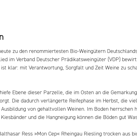
n
ute zu den renommiertesten Bio-Weingütern Deutschlands. S
glied im Verband Deutscher Prädikatsweingüter (VDP) bewir
 ist klar: mit Verantwortung, Sorgfalt und Zeit Weine zu sc
hiefe Ebene dieser Parzelle, die im Osten an die Gemarkung 
orgt. Die dadurch verlängerte Reifephase im Herbst, die v
 Ausbildung von gehaltvollen Weinen. Im Boden herrschen h
e Kiesbänder und die Hangneigung können die Böden gut Was
Balthasar Ress »Mon Cep« Rheingau Riesling trocken aus bio