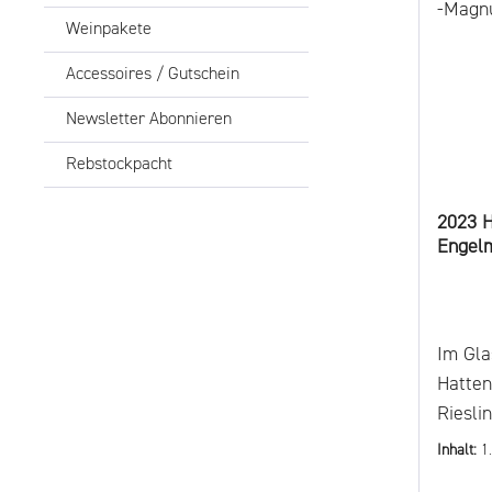
Weinpakete
Accessoires / Gutschein
Newsletter Abonnieren
Rebstockpacht
2023 
Engelm
-Magn
Im Gla
Hatte
Riesli
Gelb m
Inhalt:
1
der Na