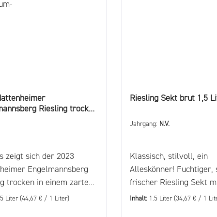
Hattenheimer
Riesling Sekt brut 1,5 Li
annsberg Riesling trocken
um-
Jahrgang:
N.V.
s zeigt sich der 2023
Klassisch, stilvoll, ein
nheimer Engelmannsberg
Alleskönner! Fuchtiger, s
ng trocken in einem zartem
frischer Riesling Sekt m
it goldenen Reflexen. In
Schmelz. Die Sekte von
.5 Liter
(44,67 € / 1 Liter)
Inhalt:
1.5 Liter
(34,67 € / 1 Lit
se dominieren zunächst
Balthasar Ress werden 