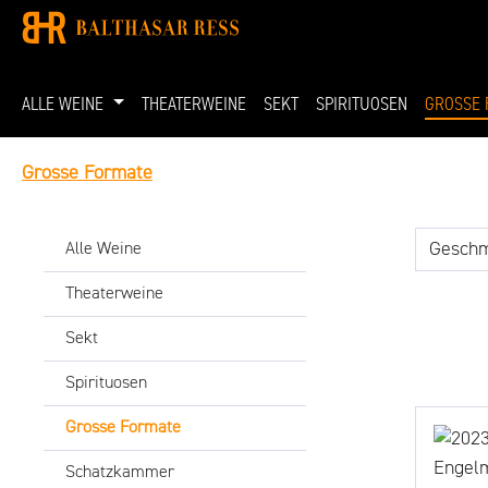
 Hauptinhalt springen
Zur Suche springen
Zur Hauptnavigation springen
ALLE WEINE
THEATERWEINE
SEKT
SPIRITUOSEN
GROSSE 
Grosse Formate
Gesch
Alle Weine
Theaterweine
Sekt
Spirituosen
Grosse Formate
Schatzkammer