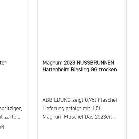
ter
Magnum 2023 NUSSBRUNNEN
Hattenheim Riesling GG trocken
ABBILDUNG zeigt 0,75l Flasche!
pritziger,
Lieferung erfolgt mit 1,5L
it zartem
Magnum Flasche! Das 2023er
Hattenheim Nussbrunnen GG
er)
alle mit
Riesling trocken präsentiert sich