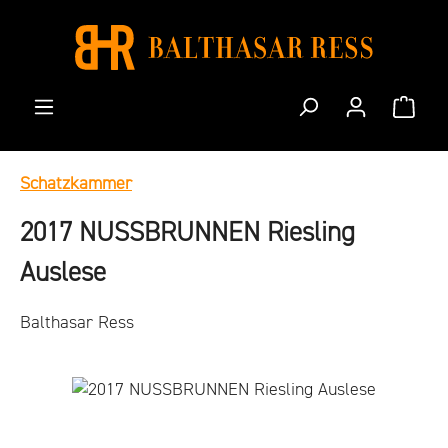
Zum Hauptinhalt springen
Waren
Schatzkammer
2017 NUSSBRUNNEN Riesling
Auslese
Balthasar Ress
Bildergalerie überspringen