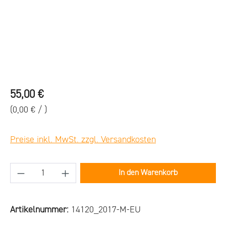
Regulärer Preis:
55,00 €
(0,00 € / )
Preise inkl. MwSt. zzgl. Versandkosten
Produkt Anzahl: Gib den gewünschten Wert ein
In den Warenkorb
Artikelnummer:
14120_2017-M-EU