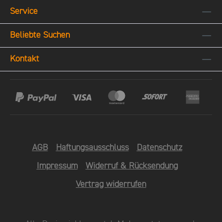
sind Voraussetzungen geschaffen, um
Service
regelmäßig Spitzenweine zu erzeugen. Für
mehr Informationen über die Herkunft der
Beliebte Suchen
Trauben, entdecken Sie unsere Lagen und
Gemarkungen. Newsletter
Kontakt
Jetzt hier unseren NEWSLETTER
abonnieren und einen 10€-Gutschein* für
den Balthasar Ress Online-Shop sichern!
Es gelten die Bedingungen in
unseren AGBs!
AGB
Haftungsausschluss
Datenschutz
Impressum
Widerruf & Rücksendung
Vertrag widerrufen