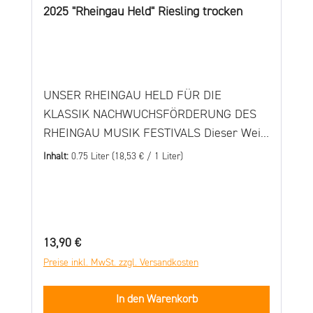
Durchschnittliche Bewertung von 5 von 5 Sternen
2025 "Rheingau Held" Riesling trocken
UNSER RHEINGAU HELD FÜR DIE
KLASSIK NACHWUCHSFÖRDERUNG DES
RHEINGAU MUSIK FESTIVALS Dieser Wein
entsteht in Kooperation mit dem Rheingau
Inhalt:
0.75 Liter
(18,53 € / 1 Liter)
Musik Festival und dient der
gemeinnützigen Förderung junger
Nachwuchsmusikerinnen und -Musiker.
Verkostungsnotiz Der 2025er „Rheingau
Regulärer Preis:
13,90 €
Held“ Riesling trocken kommt in einem
Preise inkl. MwSt. zzgl. Versandkosten
zarten Hellgelb mit leicht
grünlichen Nuancen daher. In der Nase
In den Warenkorb
dominieren zunächst Aromen von grünen