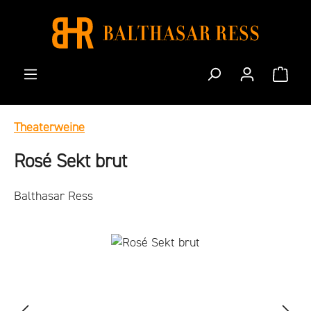
Zum Hauptinhalt springen
Waren
Theaterweine
Rosé Sekt brut
Balthasar Ress
Bildergalerie überspringen