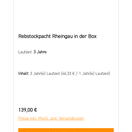
Rebstockpacht Rheingau in der Box
Laufzeit:
3 Jahre
Inhalt:
3 Jahr(e) Laufzeit
(46,33 € / 1 Jahr(e) Laufzeit)
Regulärer Preis:
139,00 €
Preise inkl. MwSt. zzgl. Versandkosten