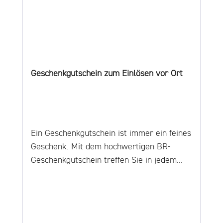
Geschenkgutschein zum Einlösen vor Ort
Ein Geschenkgutschein ist immer ein feines
Geschenk. Mit dem hochwertigen BR-
Geschenkgutschein treffen Sie in jedem
Fall den richtigen Geschmack und
verschenken alle Möglichkeiten unserer
feinen Weinwelt. Überlassen Sie dem
Beschenkten die Qual der Wahl, sich etwas