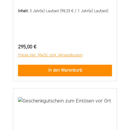
Inhalt:
3 Jahr(e) Laufzeit
(98,33 € / 1 Jahr(e) Laufzeit)
Regulärer Preis:
295,00 €
Preise inkl. MwSt. zzgl. Versandkosten
In den Warenkorb