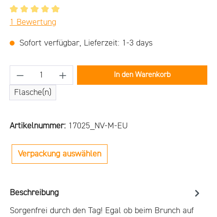
Durchschnittliche Bewertung von 5 von 5 Sternen
1 Bewertung
Sofort verfügbar, Lieferzeit: 1-3 days
Produkt Anzahl: Gib den gewünschten Wert ein
In den Warenkorb
Flasche(n)
Artikelnummer:
17025_NV-M-EU
Verpackung auswählen
Beschreibung
Sorgenfrei durch den Tag! Egal ob beim Brunch auf