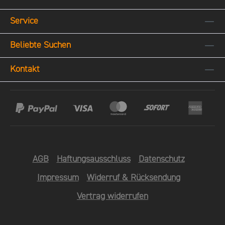
nach dem Genuß einer Flasche Rheingauer
Hefe aus der Flasche und zurück bleibt ein
mit dem Namen "von unserem" einfach -
Service
klarer Sekt, welcher mit der Dosage
und fröhlich um. Das klingt nun so:Ich weiß
wieder aufgefüllt wird. Die Dosage
Beliebte Suchen
nicht, was soll es bedeuten,Daß ich so
entscheidet schlussendlich über den
durstig bin;Ein Rheinwein aus älteren
Zuckergehalt, sowie über den finalen
Kontakt
ZeitenDer kommt mir so oft in den Sinn.Die
Geschmack des Sektes. Jetzt hier unseren
Luft ist so trocken, es dunkeltUnd Reben
NEWSLETTER abonnieren und einen 10€-
umsäumen den Rhein.Im goldenen Pokale
Gutschein* für den Balthasar Ress Online-
da funkeltSein Wein voll Sonnenschein.Ein
Shop sichern! Es gelten die Bedingungen
holdes Mädchen noch sitzetDaneben mit
in unseren AGBs! Nährwerte finden
leuchtendem Haar.Ihr strahlendes Auge
Sie hier!
blitzetIm Glase so wunderbar. So sitzen
AGB
Haftungsausschluss
Datenschutz
wir eng umschlungen,Genießen den
Impressum
Widerruf & Rücksendung
Tropfen dabei.Dazu wir ein Trinklied
gesungen,Das machte die Herzen uns
Vertrag widerrufen
frei.Den Zecher im fröhlichen
KreiseErgreifet die Wißbegier.Er schaut