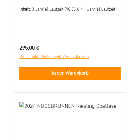
Inhalt:
3 Jahr(e) Laufzeit
(98,33 € / 1 Jahr(e) Laufzeit)
Regulärer Preis:
295,00 €
Preise inkl. MwSt. zzgl. Versandkosten
In den Warenkorb