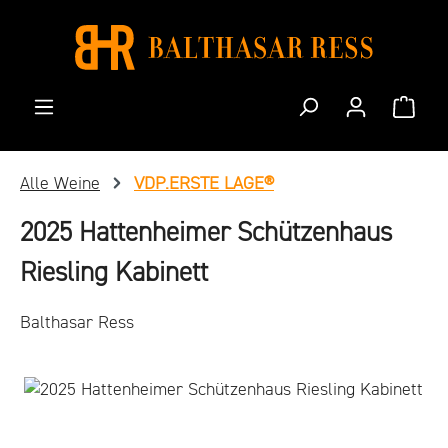
Zum Hauptinhalt springen
Waren
Alle Weine
VDP.ERSTE LAGE®
2025 Hattenheimer Schützenhaus
Riesling Kabinett
Balthasar Ress
Bildergalerie überspringen