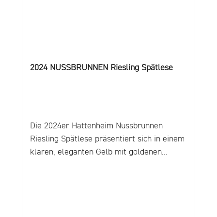
2024 NUSSBRUNNEN Riesling Spätlese
Die 2024er Hattenheim Nussbrunnen
Riesling Spätlese präsentiert sich in einem
klaren, eleganten Gelb mit goldenen
Reflexen im Glas. In der Nase betören
Birne, Aprikose, nassem Stein und Salbei .
Am Gaumen zeigt sich die spielerische
Süße der Nussbrunnen Spätlese, die durch