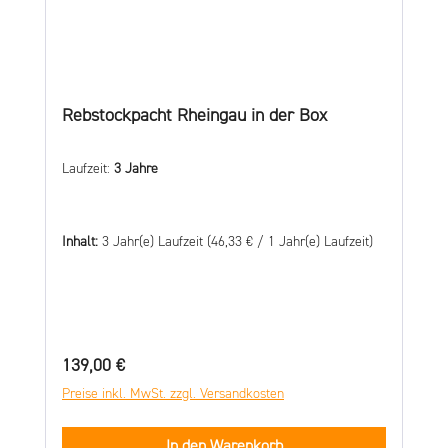
Rebstockpacht Rheingau in der Box
Laufzeit:
3 Jahre
Inhalt:
3 Jahr(e) Laufzeit
(46,33 € / 1 Jahr(e) Laufzeit)
Regulärer Preis:
139,00 €
Preise inkl. MwSt. zzgl. Versandkosten
In den Warenkorb