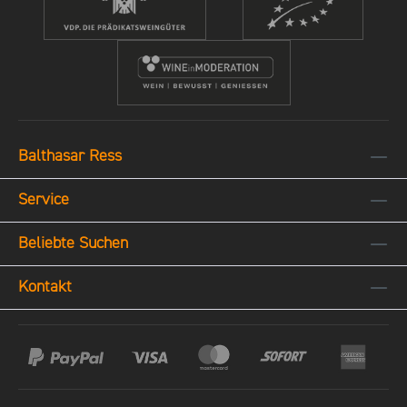
und personalisierte Präsente lieben. Das
den Filetstücken im Rheingau gehören,
Geschenk beinhaltet eine einzelne Rebe im
sind im Besitz des Gutes Balthasar Ress.
Rheingau oder auf Sylt. Ein graviertes
Die besonderen Bodenverhältnisse, wie
Schild aus Metall – angebracht am
tiefgründige Lehm-Löß-Böden, die einen
Rebstock – weist den neuen Besitzer
exzellenten Wasserhaushalt garantieren
namentlich aus. Er kann das Gedeihen
und das bestehende Kleinklima machen
seiner Rebe gerne regelmäßig verfolgen
Balthasar Ress
den Nussbrunnen zu einer Spitzenlage. So
und den Weinberg besuchen. Eine
sind Voraussetzungen geschaffen, um
Anfahrtsskizze weist den Weg. Zudem
Service
regelmäßig Spitzenweine zu erzeugen. Für
werden alle Pächter Jahr für Jahr zum
mehr Informationen über die Herkunft der
Beliebte Suchen
großen Erntefest eingeladen (siehe Fotos).
Trauben, entdecken Sie unsere Lagen und
Eine Flasche mit dem "eigenen" Wein bzw.
Gemarkungen. Newsletter
Kontakt
Sekt als jährlicher Ertragsanteil für die
Jetzt hier unseren NEWSLETTER
Dauer der Laufzeit rundet das Paket ab.
abonnieren und einen 10€-Gutschein* für
Link hier. Herkunft Für mehr Informationen
den Balthasar Ress Online-Shop sichern!
über die Herkunft der Trauben, entdecken
Es gelten die Bedingungen in
Sie unsere Lagen und Gemarkungen.
unseren AGBs!