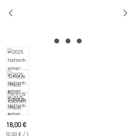
Regulärer Preis:
18,00 €
(0,00 € / )